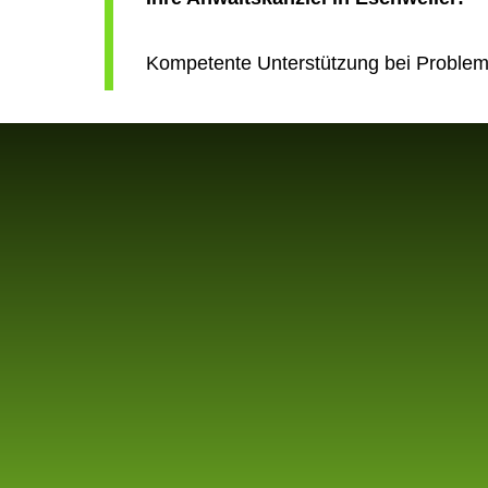
Kompetente Unterstützung bei Problem
PROFE
Unser Tea
tiefgehend
Wir le
Kommun
zu bie
Ob es um 
Vermögensa
Seite. Uns