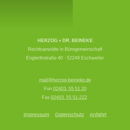
re spezifischen Bedürfnisse zugeschnitten sind.
 uns darauf, Ihnen zur Seite zu stehen.
HERZOG + DR. BEINEKE
Rechtsanwälte in Bürogemeinschaft
Englerthstraße 40 · 52249 Eschweiler
mail@herzog-beineke.de
Fon
02403. 55 51 20
Fax
02403. 55 51-222
Impressum
Datenschutz
Anfahrt