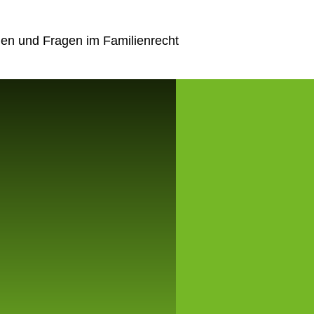
en und Fragen im Familienrecht
SSIONELLE LEISTUNGEN IM FAMILIENRE
m aus erfahrenen Anwälten in Eschweiler bringt umfassende
es Know-how in alle Aspekte des Familienrechts mit.
gen großen Wert auf eine vertrauensvolle Zusammenarbeit un
ikation, um Ihnen in schwierigen Zeiten den bestmöglichen 
ten. Lassen Sie uns gemeinsam die Herausforderungen im Fa
Scheidungen, Sorgerechtsfragen, Unterhaltsansprüche oder
ufteilungen geht – wir stehen Ihnen im Bereich Familienrec
ere langjährige Erfahrung ermöglicht es uns, individuelle L